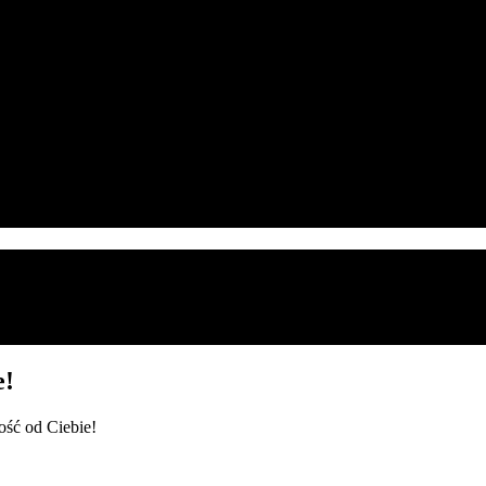
e!
ość od Ciebie!