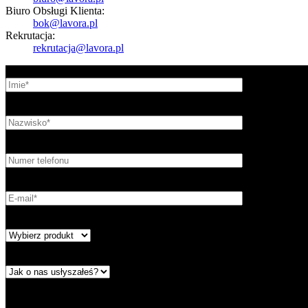
Biuro Obsługi Klienta:
bok@lavora.pl
Rekrutacja:
rekrutacja@lavora.pl
Pola oznaczone * są wymagane.