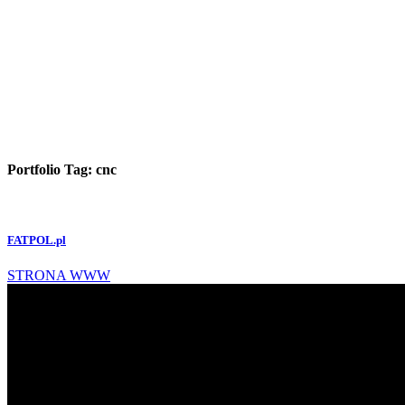
Portfolio Tag:
cnc
FATPOL.pl
STRONA WWW