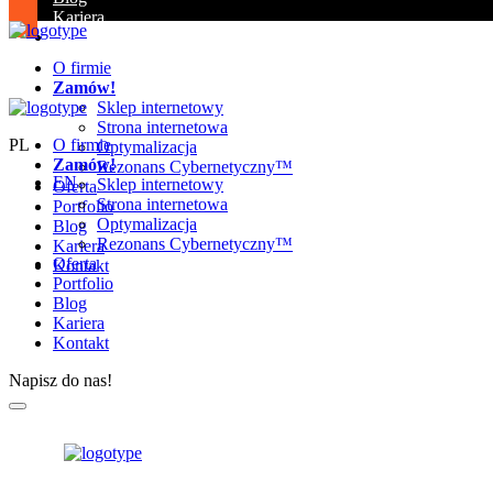
Kariera
Kontakt
O firmie
Zamów!
Sklep internetowy
Strona internetowa
PL
O firmie
Optymalizacja
Zamów!
Rezonans Cybernetyczny™
EN
Sklep internetowy
Oferta
Strona internetowa
Portfolio
Optymalizacja
Blog
Rezonans Cybernetyczny™
Kariera
Oferta
Kontakt
Portfolio
Blog
Kariera
Kontakt
Napisz do nas!