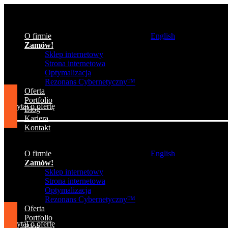
O firmie
English
Zamów!
Sklep internetowy
Strona internetowa
Optymalizacja
Rezonans Cybernetyczny™
Oferta
Portfolio
Zapytaj o ofertę
Blog
Kariera
Kontakt
O firmie
English
Zamów!
Sklep internetowy
Strona internetowa
Optymalizacja
Rezonans Cybernetyczny™
Oferta
Portfolio
Zapytaj o ofertę
Blog