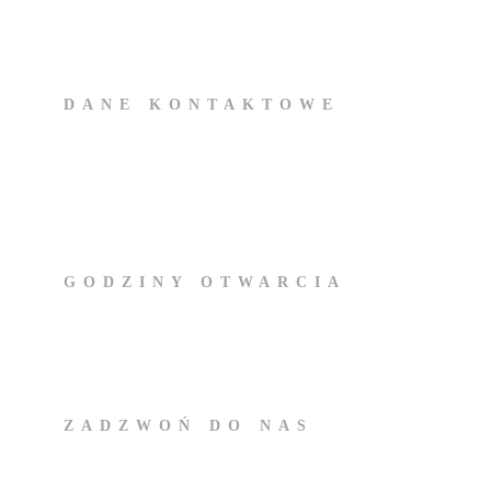
Zespół kreatywnych ekspertów od pr
DANE KONTAKTOWE
ul. Mogilska 65
31-545 Kraków
Polska
GODZINY OTWARCIA
Pon. – Cw.:
09.00 – 17.00
Pt.: 09.00 – 15.00
ZADZWOŃ DO NAS
+48 731 893 946